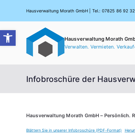
Zum
Hausverwaltung Morath GmbH | Tel.: 07825 86 92 32 
Inhalt
springen
Werkzeugleiste öffnen
Hausverwaltung Morath Gm
Verwalten. Vermieten. Verkauf
Infobroschüre der Hausver
Hausverwaltung Morath GmbH – Persönlich. R
Blättern Sie in unserer Infobroschüre (PDF-Format)
Herun