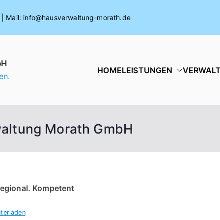
| Mail: info@hausverwaltung-morath.de
bH
HOME
LEISTUNGEN
VERWAL
en.
waltung Morath GmbH
egional. Kompetent
terladen