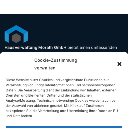
Hausverwaltung Morath GmbH
bietet einen umfassenden
Service für Ihre Immobilie und Hausverwaltung in der Region
Cookie-Zustimmung
Ortenau und Freiburg im Breisgau. Ihr professioneller und
verwalten
zuverlässiger Partner für Immobilien- und WEG-Verwaltung
sowie Vermietung.
Diese Website nutzt Cookies und vergleichbare Funktionen zur
Verarbeitung von Endgeräteinformationen und personenbezogenen
Hausverwaltung Morath
Daten. Die Verarbeitung dient der Einbindung von Inhalten, externen
Diensten und Elementen Dritter und der statistischen
Analyse/Messung. Technisch notwendige Cookies werden auch bei
Büro:
der Auswahl von ablehnen gesetzt. Mit Klick auf Zustimmen
akzeptieren Sie die Verarbeitung und Übermittlung Ihrer Daten an EU-
Rosengarten 21, 77972 Mahlberg
und Drittländern.
Öffnungszeiten: 9:00 – 18:00 (Mo. – Fr.)