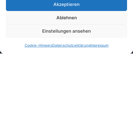
Kontakt:
Akzeptieren
Telefon: 07825 / 86 92 32
Ablehnen
Telefax: 07825 / 86 92 33
kontakt@hausverwaltung-morath.de
Einstellungen ansehen
Imprint
Cookie-Hinweis
Datenschutzerklärung
Impressum
Impressum
Datenschutzerklärung
Verbraucherschutz Widerrufsrecht
Allgemeine Geschäftsbediungungen
Cookie-Hinweis
Notfall? – Sofortige Hilfe
Digitaler Kundenservice