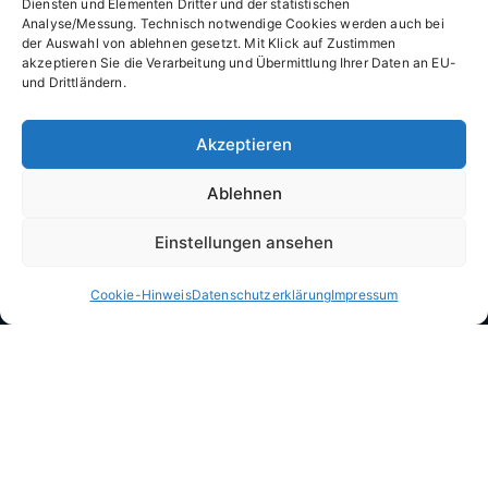
Diensten und Elementen Dritter und der statistischen
Analyse/Messung. Technisch notwendige Cookies werden auch bei
der Auswahl von ablehnen gesetzt. Mit Klick auf Zustimmen
akzeptieren Sie die Verarbeitung und Übermittlung Ihrer Daten an EU-
und Drittländern.
Hausverwaltung Morath: Notfallmeldung
Akzeptieren
Ablehnen
Einstellungen ansehen
Cookie-Hinweis
Datenschutzerklärung
Impressum
Hausverwaltung Morath GmbH
bietet einen umfassenden
Service für Ihre Immobilie und Hausverwaltung in der Region
Ortenau und Freiburg im Breisgau. Ihr professioneller und
zuverlässiger Partner für Immobilien- und WEG-Verwaltung
sowie Vermietung.
Hausverwaltung Morath