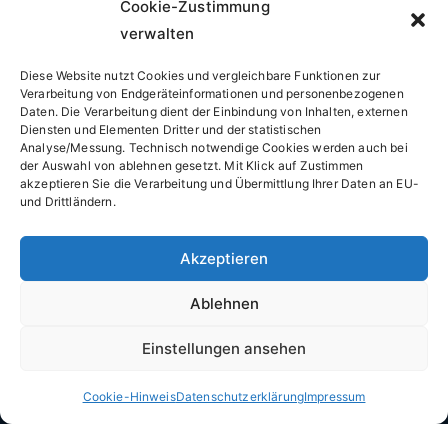
Cookie-Zustimmung
verwalten
Diese Website nutzt Cookies und vergleichbare Funktionen zur
Verarbeitung von Endgeräteinformationen und personenbezogenen
Daten. Die Verarbeitung dient der Einbindung von Inhalten, externen
Diensten und Elementen Dritter und der statistischen
Analyse/Messung. Technisch notwendige Cookies werden auch bei
der Auswahl von ablehnen gesetzt. Mit Klick auf Zustimmen
Hausverwaltung Morath GmbH
bietet einen umfassenden
akzeptieren Sie die Verarbeitung und Übermittlung Ihrer Daten an EU-
Service für Ihre Immobilie und Hausverwaltung in der Region
und Drittländern.
Ortenau und Freiburg im Breisgau. Ihr professioneller und
zuverlässiger Partner für Immobilien- und WEG-Verwaltung
Akzeptieren
sowie Vermietung.
Ablehnen
Hausverwaltung Morath
Einstellungen ansehen
Büro:
Rosengarten 21, 77972 Mahlberg
Cookie-Hinweis
Datenschutzerklärung
Impressum
Öffnungszeiten: 9:00 – 18:00 (Mo. – Fr.)