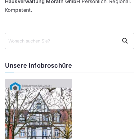
Hausverwaltung Morath GmbH
Persönlich. Regional.
Kompetent.
S
Suchen
u
c
h
Unsere Infobroschüre
e
n