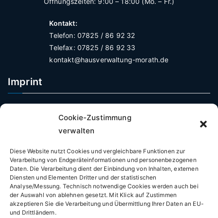
Öffnungszeiten: 9:00 – 18:00 (Mo. – Fr.)
Kontakt:
Telefon: 07825 / 86 92 32
Telefax: 07825 / 86 92 33
kontakt@hausverwaltung-morath.de
Imprint
Impressum
Cookie-Zustimmung
Datenschutzerklärung
verwalten
Verbraucherschutz Widerrufsrecht
Allgemeine Geschäftsbediungungen
Diese Website nutzt Cookies und vergleichbare Funktionen zur
Cookie-Hinweis
Verarbeitung von Endgeräteinformationen und personenbezogenen
Notfall? – Sofortige Hilfe
Daten. Die Verarbeitung dient der Einbindung von Inhalten, externen
Diensten und Elementen Dritter und der statistischen
Digitaler Kundenservice
Analyse/Messung. Technisch notwendige Cookies werden auch bei
der Auswahl von ablehnen gesetzt. Mit Klick auf Zustimmen
akzeptieren Sie die Verarbeitung und Übermittlung Ihrer Daten an EU-
und Drittländern.