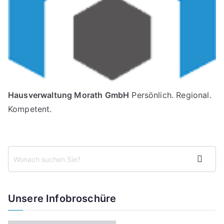
Hausverwaltung Morath GmbH
Persönlich. Regional.
Kompetent.
S
Suchen
u
c
h
Unsere Infobroschüre
e
n